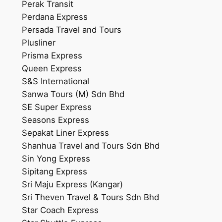
Perak Transit
Perdana Express
Persada Travel and Tours
Plusliner
Prisma Express
Queen Express
S&S International
Sanwa Tours (M) Sdn Bhd
SE Super Express
Seasons Express
Sepakat Liner Express
Shanhua Travel and Tours Sdn Bhd
Sin Yong Express
Sipitang Express
Sri Maju Express (Kangar)
Sri Theven Travel & Tours Sdn Bhd
Star Coach Express