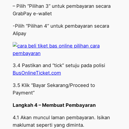
– Pilih “Pilihan 3” untuk pembayaran secara
GrabPay e-wallet
-Pilih “Pilihan 4” untuk pembayaran secara
Alipay
3.4 Pastikan and “tick” setuju pada polisi
BusOnlineTicket.com
3.5 Klik “Bayar Sekarang/Proceed to
Payment”
Langkah 4 – Membuat Pembayaran
4.1 Akan muncul laman pembayaran. Isikan
maklumat seperti yang diminta.