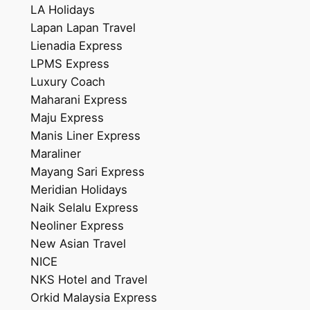
LA Holidays
Lapan Lapan Travel
Lienadia Express
LPMS Express
Luxury Coach
Maharani Express
Maju Express
Manis Liner Express
Maraliner
Mayang Sari Express
Meridian Holidays
Naik Selalu Express
Neoliner Express
New Asian Travel
NICE
NKS Hotel and Travel
Orkid Malaysia Express