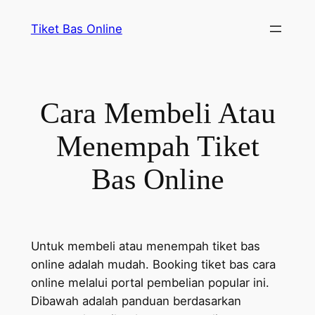
Skip
Tiket Bas Online
to
content
Cara Membeli Atau
Menempah Tiket
Bas Online
Untuk membeli atau menempah tiket bas
online adalah mudah. Booking tiket bas cara
online melalui portal pembelian popular ini.
Dibawah adalah panduan berdasarkan