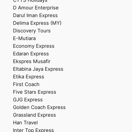
D Amour Enterprise
Darul Iman Express
Delima Express (MY)
Discovery Tours
E-Mutiara
Economy Express
Edaran Express
Ekspres Musafir
Eltabina Jaya Express
Etika Express
First Coach
Five Stars Express
GJG Express
Golden Coach Express
Grassland Express
Han Travel
Inter Top Express