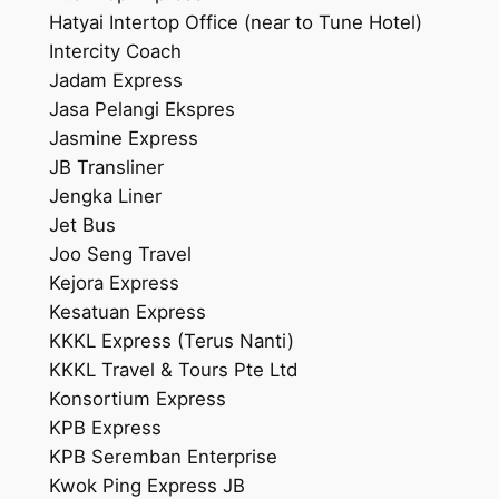
Hatyai Intertop Office (near to Tune Hotel)
Intercity Coach
Jadam Express
Jasa Pelangi Ekspres
Jasmine Express
JB Transliner
Jengka Liner
Jet Bus
Joo Seng Travel
Kejora Express
Kesatuan Express
KKKL Express (Terus Nanti)
KKKL Travel & Tours Pte Ltd
Konsortium Express
KPB Express
KPB Seremban Enterprise
Kwok Ping Express JB