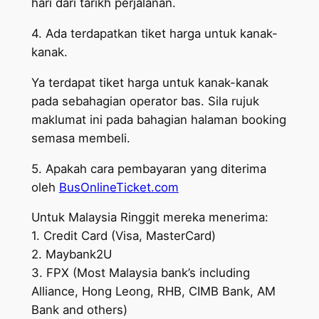
hari dari tarikh perjalanan.
4. Ada terdapatkan tiket harga untuk kanak-
kanak.
Ya terdapat tiket harga untuk kanak-kanak
pada sebahagian operator bas. Sila rujuk
maklumat ini pada bahagian halaman booking
semasa membeli.
5. Apakah cara pembayaran yang diterima
oleh
BusOnlineTicket.com
Untuk Malaysia Ringgit mereka menerima:
1. Credit Card (Visa, MasterCard)
2. Maybank2U
3. FPX (Most Malaysia bank’s including
Alliance, Hong Leong, RHB, CIMB Bank, AM
Bank and others)